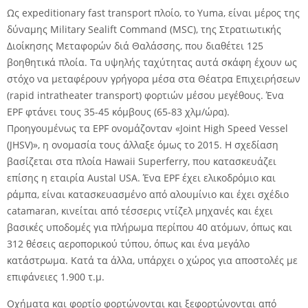
Ως expeditionary fast transport πλοίο, το Yuma, είναι μέρος της
δύναμης Military Sealift Command (MSC), της Στρατιωτικής
Διοίκησης Μεταφορών διά Θαλάσσης, που διαθέτει 125
βοηθητικά πλοία. Τα υψηλής ταχύτητας αυτά σκάφη έχουν ως
στόχο να μεταφέρουν γρήγορα μέσα στα Θέατρα Επιχειρήσεων
(rapid intratheater transport) φορτιών μέσου μεγέθους. Ένα
EPF φτάνει τους 35-45 κόμβους (65-83 χλμ/ώρα).
Προηγουμένως τα EPF ονομάζονταν «Joint High Speed Vessel
(JHSV)», η ονομασία τους άλλαξε όμως το 2015. Η σχεδίαση
βασίζεται στα πλοία Hawaii Superferry, που κατασκευάζει
επίσης η εταιρία Austal USA. Ένα EPF έχει ελικοδρόμιο και
ράμπα, είναι κατασκευασμένο από αλουμίνιο και έχει σχέδιο
catamaran, κινείται από τέσσερις ντίζελ μηχανές και έχει
βασικές υποδομές για πλήρωμα περίπου 40 ατόμων, όπως και
312 θέσεις αεροπορικού τύπου, όπως και ένα μεγάλο
κατάστρωμα. Κατά τα άλλα, υπάρχει ο χώρος για αποστολές με
επιφάνειες 1.900 τ.μ.
Οχήματα και φορτίο φορτώνονται και ξεφορτώνονται από