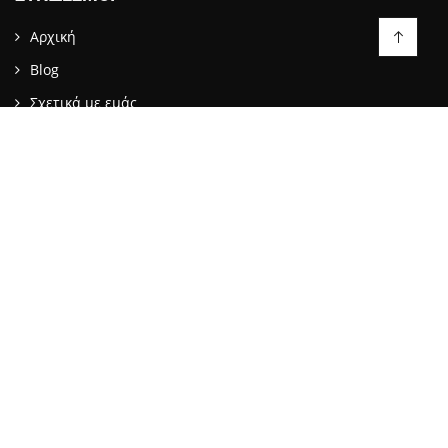
Αρχική
Blog
Σχετικά με εμάς
Επικοινωνία
LIKE US ON FACEBOOK
ΕΠΙΚΟΙΝΩΝΙΑ
info@stopattack.gr
2021 © BWEB NETWORKS | All rights reserved.