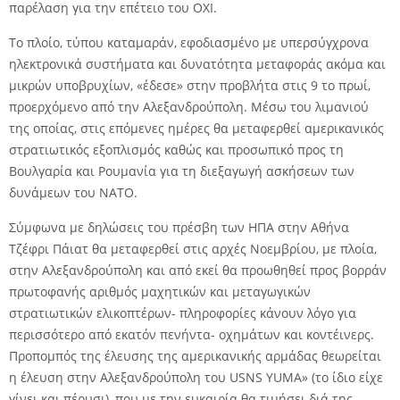
παρέλαση για την επέτειο του ΟΧΙ.
Το πλοίο, τύπου καταμαράν, εφοδιασμένο με υπερσύγχρονα
ηλεκτρονικά συστήματα και δυνατότητα μεταφοράς ακόμα και
μικρών υποβρυχίων, «έδεσε» στην προβλήτα στις 9 το πρωί,
προερχόμενο από την Αλεξανδρούπολη. Μέσω του λιμανιού
της οποίας, στις επόμενες ημέρες θα μεταφερθεί αμερικανικός
στρατιωτικός εξοπλισμός καθώς και προσωπικό προς τη
Βουλγαρία και Ρουμανία για τη διεξαγωγή ασκήσεων των
δυνάμεων του ΝΑΤΟ.
Σύμφωνα με δηλώσεις του πρέσβη των ΗΠΑ στην Αθήνα
Τζέφρι Πάιατ θα μεταφερθεί στις αρχές Νοεμβρίου, με πλοία,
στην Αλεξανδρούπολη και από εκεί θα προωθηθεί προς βορράν
πρωτοφανής αριθμός μαχητικών και μεταγωγικών
στρατιωτικών ελικοπτέρων- πληροφορίες κάνουν λόγο για
περισσότερο από εκατόν πενήντα- οχημάτων και κοντέινερς.
Προπομπός της έλευσης της αμερικανικής αρμάδας θεωρείται
η έλευση στην Αλεξανδρούπολη του USNS YUMA» (το ίδιο είχε
γίνει και πέρυσι), που με την ευκαιρία θα τιμήσει διά της