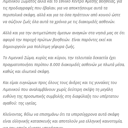
Λιμενικού Σώματος αλλά και το Εθνικό Κέντρο Άμεσης Βοήθειας, για
τις προδιαγραφές που έβαλαν, για να αποκτήσουμε αυτά τα
περιπολικά σκάφη, αλλά και για τα όσα πράττουν από κοινού ώστε
να σώζουν ζωές όλα αυτά τα χρόνια με τις διακομιδές ασθενών.
Αλλά και για την αντιμετώπιση άμεσων αναγκών στα νησιά μας σε ότι
αφορά την παροχή πρώτων βοηθειών. Είναι παρόντες εκεί και
δημιουργούν μια πολύτιμη γέφυρα ζωής.
Το Λιμενικό Σώμα, κυρίες και κύριοι, την τελευταία δεκαετία έχει
πραγματοποιήσει περίπου 8.000 διακομιδές ασθενών με πλωτά μέσα,
καθώς και ιδιωτικά σκάφη.
Και είμαι ευγνώμων προς όλους τους άνδρες και τις γυναίκες του
Λιμενικού που αναλαμβάνουν χωρίς δεύτερη σκέψη τη μεγάλη
ευθύνη της προσωπικής συμβολής στη διαφύλαξη του υπέρτατου
αγαθού: της υγείας.
Κλείνοντας, θέλω να επισημάνω ότι τα υπερσύγχρονα αυτά σκάφη
είναι ελληνικής κατασκευής και αποτελούν μια ελληνική καινοτομία,
για την οποία είμαστε υπερήφανοι.