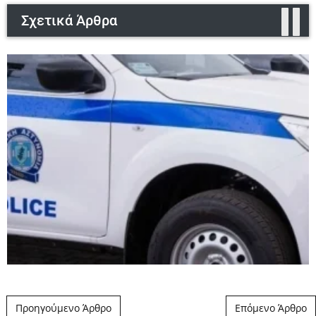
Σχετικά Άρθρα
Post navigation
Προηγούμενο Άρθρο
Επόμενο Άρθρο