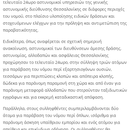
τελευταίο 24ωρο αστυνομικοί υπηρεσιών της γενικής
αστυνομικής διεύθυνσης Θεσσαλονίκης σε διάφορες περιοχές
του νομού, στο πλαίσιο υλοποίησης ειδικών δράσεων και
στοχευόμενων ελέγχων για την πρόληψη και αντιμετώπιση της
παραβατικότητας.
Ειδικότερα, όπως αναφέρεται σε σχετική σημερινή
ανακοίνωση, αστυνομικοί των διευθύνσεων άμεσης δράσης,
αστυνομίας, αλλοδαπών και ασφάλειας Θεσσαλονίκης
προχώρησαν το τελευταίο 24ωρο, στην σύλληψη τριών ατόμων
για παράβαση του νόμου περί εξαρτησιογόνων ουσιών,
τεσσάρων για περιπτώσεις κλοπών και απόπειρα κλοπής,
δώδεκα για παράνομη παραμονή στη χώρα και από έναν για
παράνομη μεταφορά αλλοδαπών που στερούνταν ταξιδιωτικών
εγγράφων και για εκκρεμή καταδικαστική απόφαση.
Παράλληλα, στους συλληφθέντες συμπεριλαμβάνονται δύο
άτομα για παράβαση του νόμου περί όπλων, ισάριθμα για
παράνομη άσκηση υπαίθριου εμπορίου και ενός ατόμου για
απείθεια και επικίνδυνη οδήγηση. Οι συλληφθέντες θα