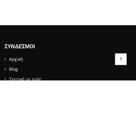
ΣΎΝΔΕΣΜΟΙ
Αρχική
Blog
Σχετικά με εμάς
Επικοινωνία
LIKE US ON FACEBOOK
ΕΠΙΚΟΙΝΩΝΙΑ