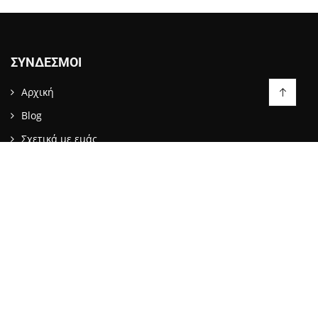
ΣΎΝΔΕΣΜΟΙ
Αρχική
Blog
Σχετικά με εμάς
Επικοινωνία
LIKE US ON FACEBOOK
ΕΠΙΚΟΙΝΩΝΙΑ
info@stopattack.gr