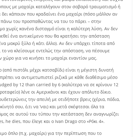
ώπους με μαχαίρι καταλήγουν στον σοβαρό τραυματισμό ή
δει κάποιον που κραδαίνει ένα μαχαίρι (πόσο μάλλον αν
ι πάνω του προσπαθώντας να του το πάρει – στην
μο χωρίς κανένα δισταγμό είναι η καλύτερη λύση. Αν δεν
ρεθεί ένα αντικείμενο που θα κρατήσει την απόσταση
 ένα μακρύ ξύλο ή κάτι άλλο). Αν δεν υπάρχει τίποτα από
ι το να κλείσουμε εντελώς την απόσταση, να πέσουμε
 χώρο για να κινήσει το μαχαίρι εναντίον μας.
(από πιστόλι μέχρι κατσαβίδι) είναι η μέγιστη δυνατή
 πρέπει να αντιμετωπιστεί ριζικά με κάθε διαθέσιμο μέσο
udged by 12 than carried by 6 (καλύτερα να σε κρίνουν 12
οταφείο) λένε οι Αμερικάνοι και έχουν απόλυτο δίκιο.
δετερώνεις την απειλή με οτιδήποτε βρεις (χέρια, πόδια,
ίνητό σου, ό,τι να ’ναι) και μετά σκέφτεσαι όλα τα
νόμος σε αυτού του τύπου την κατάσταση δεν αναγνωρίζει
, he dies, που έλεγε και ο Ivan Drago στο «Ρόκι 4».
μο όπλο (π.χ. μαχαίρι) για την περίπτωση που το