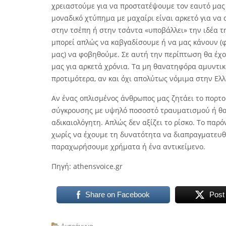
χρειαστούμε για να προστατέψουμε τον εαυτό μας 
μοναδικό χτύπημα με μαχαίρι είναι αρκετό για να
στην τσέπη ή στην τσάντα «υποβάλλει» την ιδέα τ
μπορεί απλώς να καβγαδίσουμε ή να μας κάνουν (
μας) να φοβηθούμε. Σε αυτή την περίπτωση θα έχο
μας για αρκετά χρόνια. Τα μη θανατηφόρα αμυντικ
προτιμότερα, αν και όχι απολύτως νόμιμα στην Ελ
Αν ένας οπλισμένος άνθρωπος μας ζητάει το πορτοφ
σύγκρουσης με υψηλό ποσοστό τραυματισμού ή θαν
αδικαιολόγητη. Απλώς δεν αξίζει το ρίσκο. Το παρ
χωρίς να έχουμε τη δυνατότητα να διαπραγματευθο
παραχωρήσουμε χρήματα ή ένα αντικείμενο.
Πηγή: athensvoice.gr
Share on Facebook
Post
Αυτοάμυνα