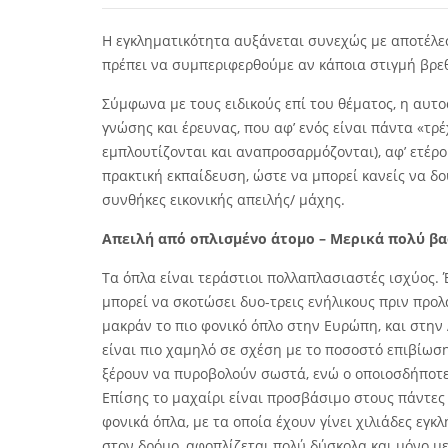
Η εγκληματικότητα αυξάνεται συνεχώς με αποτέλε
πρέπει να συμπεριφερθούμε αν κάποια στιγμή βρεθ
Σύμφωνα με τους ειδικούς επί του θέματος, η αυτ
γνώσης και έρευνας, που αφ’ ενός είναι πάντα «τρ
εμπλουτίζονται και αναπροσαρμόζονται), αφ’ ετέρ
πρακτική εκπαίδευση, ώστε να μπορεί κανείς να δο
συνθήκες εικονικής απειλής/ μάχης.
Απειλή από οπλισμένο άτομο – Μερικά πολύ βα
Τα όπλα είναι τεράστιοι πολλαπλασιαστές ισχύος. 
μπορεί να σκοτώσει δυο-τρεις ενήλικους πριν προλά
μακράν το πιο φονικό όπλο στην Ευρώπη, και στην
είναι πιο χαμηλό σε σχέση με το ποσοστό επιβίωση
ξέρουν να πυροβολούν σωστά, ενώ ο οποιοσδήποτε 
Επίσης το μαχαίρι είναι προσβάσιμο στους πάντες κ
φονικά όπλα, με τα οποία έχουν γίνει χιλιάδες εγ
στον δρόμο, αφοπλίζεται πολύ δύσκολα και μόνο με