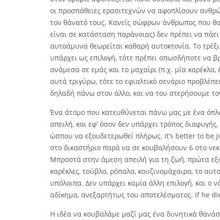
οι προσπάθειες ερασιτεχνών να αφοπλίσουν ανθρ
τον θάνατό τους. Κανείς σώφρων άνθρωπος που θα 
είναι σε κατάσταση παράνοιας) δεν πρέπει να πάε
αυτοάμυνα θεωρείται καθαρή αυτοκτονία. Το τρέξι
υπάρχει ως επιλογή, τότε πρέπει οπωσδήποτε να β
ανάμεσα σε εμάς και το μαχαίρι (π.χ. μία καρέκλα,
αυτά τριγύρω, τότε το εφιαλτικό σενάριο προβλέπε
δηλαδή πάνω στον άλλο, και να του στερήσουμε τον
Ένα άτομο που κατευθύνεται πάνω μας με ένα όπλο 
απειλή, και εφ’ όσον δεν υπάρχει τρόπος διαφυγής,
ώσπου να εξουδετερωθεί πλήρως. It’s better to be j
στο δικαστήριο παρά να σε κουβαλήσουν 6 στο νεκρ
Μπροστά στην άμεση απειλή για τη ζωή, πρώτα εξου
καρέκλες, τούβλα, ρόπαλα, κουζινομάχαιρα, το αυτοκ
υπόλοιπα. Δεν υπάρχει καμία άλλη επιλογή, και ο 
αδίκημα, ανεξαρτήτως του αποτελέσματος. If he dies
Η ιδέα να κουβαλάμε μαζί μας ένα δυνητικά θανάσι