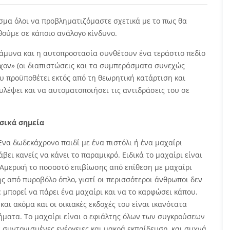
σμα όλοι να προβληματιζόμαστε σχετικά με το πως θα
ούμε σε κάποιο ανάλογο κίνδυνο.
οάμυνα και η αυτοπροστασία συνθέτουν ένα τεράστιο πεδίο
έχον» (οι διαπιστώσεις και τα συμπεράσματα συνεχώς
ου προϋποθέτει εκτός από τη θεωρητική κατάρτιση και
υλέψει και να αυτοματοποιήσει τις αντιδράσεις του σε
σικά σημεία
Ένα δωδεκάχρονο παιδί με ένα πιστόλι ή ένα μαχαίρι
βει κανείς να κάνει το παραμικρό. Ειδικά το μαχαίρι είναι
 Αμερική το ποσοστό επιβίωσης από επίθεση με μαχαίρι
ς από πυροβόλο όπλο, γιατί οι περισσότεροι άνθρωποι δεν
μπορεί να πάρει ένα μαχαίρι και να το καρφώσει κάπου.
αι ακόμα και οι οικιακές εκδοχές του είναι ικανότατα
κλήματα. Το μαχαίρι είναι ο εφιάλτης όλων των συγκρούσεων
 συντονισμένες ενέργειες και μακρά εκπαίδευση, και συχνά