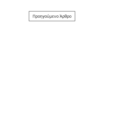
Post navigation
Προηγούμενο Άρθρο