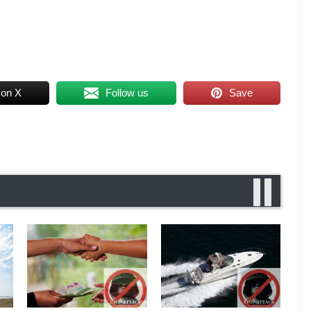
 on X
Follow us
Save