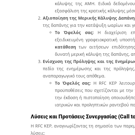
κάλυψης της ΑΜΗ. Ειδικά δεδομένου
εξασφάλιση της κρατικής κάλυψης μέσ
Αξιοποίηση της Μερικής Κάλυψης Δαπάνης
της δαπάνης για την κατάψυξη ωαρίων και γε
Το Όφελός σας:
Η διαχείριση επ
εξειδικευμένη γραφειοκρατική υποστ
κατάθεση
των αιτήσεων επιδότησης,
δυνατή μερική κάλυψη της δαπάνης, α
Ενίσχυση της Πρόληψης και της Ενημέρω
πεδίο της ενημέρωσης και της πρόληψης,
αναπαραγωγικό τους απόθεμα.
Το Όφελός σας:
Η RFC KEP λειτου
προϋποθέσεις που σχετίζονται με την 
την έκδοση ή πιστοποίηση οποιουδήπο
ιατρικών και προληπτικών ραντεβού πο
Λύσεις και Προτάσεις Συνεργασίας (Call to
Η RFC KEP, αναγνωρίζοντας τη σημασία των παρε
λύσεις: