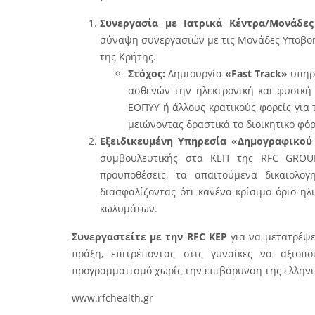
Συνεργασία με Ιατρικά Κέντρα/Μονάδε
σύναψη συνεργασιών με τις Μονάδες Υποβοη
της Κρήτης.
Στόχος:
Δημιουργία
«Fast Track»
υπηρε
ασθενών την ηλεκτρονική και φυσική
ΕΟΠΥΥ ή άλλους κρατικούς φορείς για
μειώνοντας δραστικά το διοικητικό φό
Εξειδικευμένη Υπηρεσία «Δημογραφικού
συμβουλευτικής στα ΚΕΠ της RFC GROUP
προϋποθέσεις, τα απαιτούμενα δικαιολο
διασφαλίζοντας ότι κανένα κρίσιμο όριο ηλ
κωλυμάτων.
Συνεργαστείτε με την RFC KEP
για να μετατρέψε
πράξη, επιτρέποντας στις γυναίκες να αξιοπ
προγραμματισμό χωρίς την επιβάρυνση της ελληνι
www.rfchealth.gr