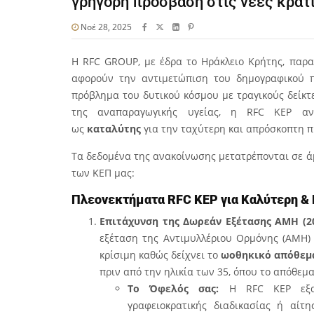
γρήγορη πρόσβαση στις νέες κρατ
Νοέ 28, 2025
Η RFC GROUP, με έδρα το Ηράκλειο Κρήτης, παρακ
αφορούν την αντιμετώπιση του δημογραφικού π
πρόβλημα του δυτικού κόσμου με τραγικούς δείκτ
της αναπαραγωγικής υγείας, η RFC KEP ανα
ως
καταλύτης
για την ταχύτερη και απρόσκοπτη π
Τα δεδομένα της ανακοίνωσης μετατρέπονται σε 
των ΚΕΠ μας:
Πλεονεκτήματα RFC KEP για Καλύτερη &
Επιτάχυνση της Δωρεάν Εξέτασης ΑΜΗ (20
εξέταση της Αντιμυλλέριου Ορμόνης (ΑΜΗ) 
κρίσιμη καθώς δείχνει το
ωοθηκικό απόθεμ
πριν από την ηλικία των 35, όπου το απόθεμ
Το Όφελός σας:
Η RFC KEP εξα
γραφειοκρατικής διαδικασίας ή αίτ