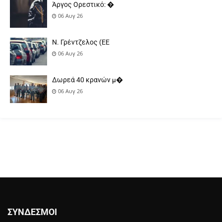
Άργος Ορεστικό: �
06 Αυγ 26
Ν. Γρέντζελος (ΕΕ
06 Αυγ 26
Δωρεά 40 κρανών μ�
06 Αυγ 26
ΣΎΝΔΕΣΜΟΙ