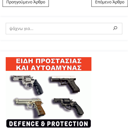
Post navigation
Προηγούμενο Άρθρο
Επόμενο Άρθρο