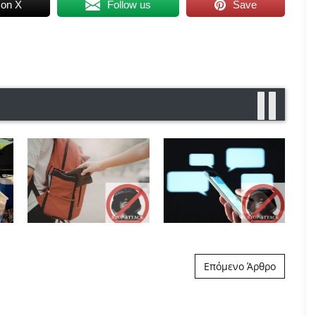
 on X
Follow us
Save
Επόμενο Άρθρο