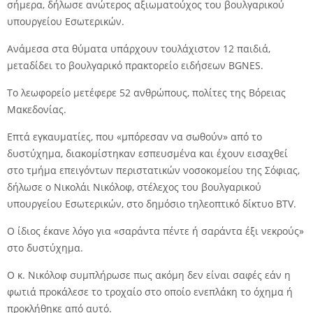
σήμερα, δήλωσε ανώτερος αξιωματούχος του βουλγαρικού
υπουργείου Εσωτερικών.
Ανάμεσα στα θύματα υπάρχουν τουλάχιστον 12 παιδιά,
μεταδίδει το βουλγαρικό πρακτορείο ειδήσεων BGNES.
Το λεωφορείο μετέφερε 52 ανθρώπους, πολίτες της Βόρειας
Μακεδονίας.
Επτά εγκαυματίες, που «μπόρεσαν να σωθούν» από το
δυστύχημα, διακομίστηκαν εσπευσμένα και έχουν εισαχθεί
στο τμήμα επειγόντων περιστατικών νοσοκομείου της Σόφιας,
δήλωσε ο Νικολάι Νικόλοφ, στέλεχος του βουλγαρικού
υπουργείου Εσωτερικών, στο δημόσιο τηλεοπτικό δίκτυο BTV.
Ο ίδιος έκανε λόγο για «σαράντα πέντε ή σαράντα έξι νεκρούς»
στο δυστύχημα.
Ο κ. Νικόλοφ συμπλήρωσε πως ακόμη δεν είναι σαφές εάν η
φωτιά προκάλεσε το τροχαίο στο οποίο ενεπλάκη το όχημα ή
προκλήθηκε από αυτό.