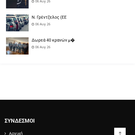
06 Αυγ 26
Ν. Γρέντζελος (ΕΕ
06 Αυγ 26
Δωρεά 40 κρανών μ�
06 Αυγ 26
ΣΎΝΔΕΣΜΟΙ
Αρχική