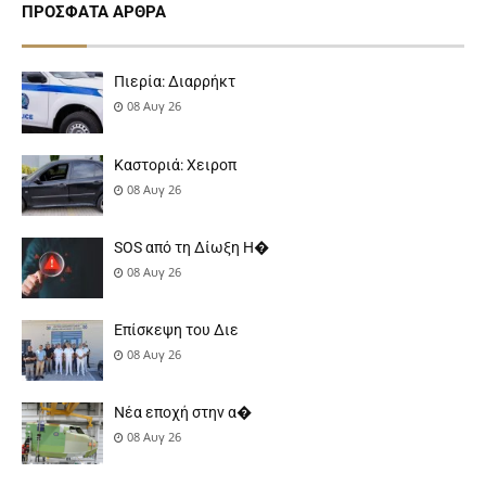
ΠΡΌΣΦΑΤΑ ΆΡΘΡΑ
Πιερία: Διαρρήκτ
08 Αυγ 26
Καστοριά: Χειροπ
08 Αυγ 26
SOS από τη Δίωξη Η�
08 Αυγ 26
Επίσκεψη του Διε
08 Αυγ 26
Νέα εποχή στην α�
08 Αυγ 26