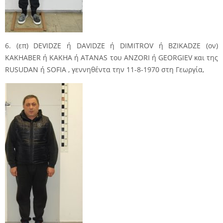
6. (επ) DEVIDZE ή DAVIDZE ή DIMITROV ή BZIKADZE (ον)
KAKHABER ή KAKHA ή ATANAS του ANZORI ή GEORGIEV και της
RUSUDAN ή SOFIA , γεννηθέντα την 11-8-1970 στη Γεωργία,