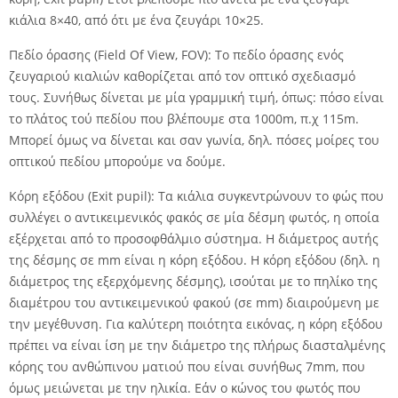
κιάλια 8×40, από ότι με ένα ζευγάρι 10×25.
Πεδίο όρασης (Field Of View, FOV): Το πεδίο όρασης ενός
ζευγαριού κιαλιών καθορίζεται από τον οπτικό σχεδιασμό
τους. Συνήθως δίνεται με μία γραμμική τιμή, όπως: πόσο είναι
το πλάτος τού πεδίου που βλέπουμε στα 1000m, π.χ 115m.
Μπορεί όμως να δίνεται και σαν γωνία, δηλ. πόσες μοίρες του
οπτικού πεδίου μπορούμε να δούμε.
Κόρη εξόδου (Exit pupil): Τα κιάλια συγκεντρώνουν το φώς που
συλλέγει ο αντικειμενικός φακός σε μία δέσμη φωτός, η οποία
εξέρχεται από το προσοφθάλμιο σύστημα. Η διάμετρος αυτής
της δέσμης σε mm είναι η κόρη εξόδου. Η κόρη εξόδου (δηλ. η
διάμετρος της εξερχόμενης δέσμης), ισούται με το πηλίκο της
διαμέτρου του αντικειμενικού φακού (σε mm) διαιρούμενη με
την μεγέθυνση. Για καλύτερη ποιότητα εικόνας, η κόρη εξόδου
πρέπει να είναι ίση με την διάμετρο της πλήρως διασταλμένης
κόρης του ανθώπινου ματιού που είναι συνήθως 7mm, που
όμως μειώνεται με την ηλικία. Εάν ο κώνος του φωτός που