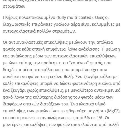
στρωμάτων.
Πλήρως πολυεπικαλυμμένα (fully multi-coated): Όλες οι
διαχωριστικές επιφάνειες γυαλιού-αέρα είναι καλυμμένες με
αντιανακλαστικά πολλών στρωμάτων.
Οι αντιανακλαστικές επικαλύψεις μειώνουν την απώλεια
φωτός σε κάθε οπτική επιφάνεια, λόγω ανάκλασης. Η μείωση
της ανάκλασης μέσω των αντιανακλαστικών επικαλύψεων,
μειώνει επίσης την ποσότητα του “χαμένου” φωτός, που
διαχέεται μέσα στα κιάλια και που μπορεί να έχει σαν
συνέπεια να φαίνεται η εικόνα θολή. Ένα ζευγάρι κιάλια με
καλές επικαλύψεις μπορεί να δώσει φωτεινότερη εικόνα, από
ένα ζευγάρι χωρίς επικαλύψεις, με μεγαλύτερο αντικειμενικό
φακό, λόγω της καλύτερης διάδοσης του φωτός μέσω των
διαφόρων οπτικών διατάξεων του. Ένα κλασικό υλικό
επικάλυψης των φακών είναι το φθοριούχο μαγνήσιο (MgF2),
το οποίο μειώνει το ανακλώμενο φως από 5% σε 1%. Οι
μοντέρνες επικαλύψεις των φακών αποτελούνται από πολλά