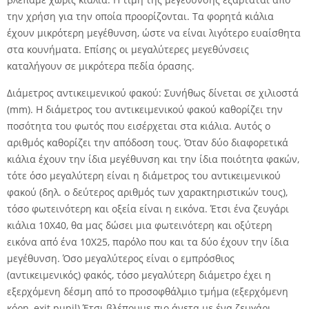
την χρήση για την οποία προορίζονται. Τα φορητά κιάλια
έχουν μικρότερη μεγέθυνση, ώστε να είναι λιγότερο ευαίσθητα
στα κουνήματα. Επίσης οι μεγαλύτερες μεγεθύνσεις
καταλήγουν σε μικρότερα πεδία όρασης.
Διάμετρος αντικειμενικού φακού: Συνήθως δίνεται σε χιλιοστά
(mm). Η διάμετρος του αντικειμενικού φακού καθορίζει την
ποσότητα του φωτός που εισέρχεται στα κιάλια. Αυτός ο
αριθμός καθορίζει την απόδοση τους. Όταν δύο διαφορετικά
κιάλια έχουν την ίδια μεγέθυνση και την ίδια ποιότητα φακών,
τότε όσο μεγαλύτερη είναι η διάμετρος του αντικειμενικού
φακού (δηλ. ο δεύτερος αριθμός των χαρακτηριστικών τους),
τόσο φωτεινότερη και οξεία είναι η εικόνα. Έτσι ένα ζευγάρι
κιάλια 10X40, θα μας δώσει μια φωτεινότερη και οξύτερη
εικόνα από ένα 10X25, παρόλο που και τα δύο έχουν την ίδια
μεγέθυνση. Όσο μεγαλύτερος είναι ο εμπρόσθιος
(αντικειμενικός) φακός, τόσο μεγαλύτερη διάμετρο έχει η
εξερχόμενη δέσμη από το προσοφθάλμιο τμήμα (εξερχόμενη
κόρη, exit pupil) Έτσι βλέπουμε πιο άνετα με ένα ζευγάρι