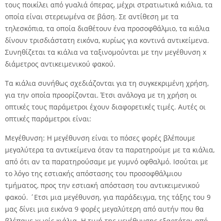
τους ποικίλει από γυαλιά όπερας, μέχρι στρατιωτικά κιάλια, τα
οποία είναι στερεωμένα σε βάση. Σε αντίθεση με τα
τηλεσκόπια, τα οποία διαθέτουν ένα προσοφθάλμιο, τα κιάλια
δίνουν τρισδιάστατη εικόνα, κυρίως για κοντινά αντικείμενα.
Συνηθίζεται τα κιάλια να ταξινομούνται με την μεγέθυνση x
διάμετρος αντικειμενικού φακού.
Τα κιάλια συνήθως σχεδιάζονται για τη συγκεκριμένη χρήση,
για την οποία προορίζονται. Έτσι ανάλογα με τη χρήση οι
οπτικές τους παράμετροι έχουν διαφορετικές τιμές. Αυτές οι
οπτικές παράμετροι είναι:
Μεγέθυνση: Η μεγέθυνση είναι το πόσες φορές βλέπουμε
μεγαλύτερα τα αντικείμενα όταν τα παρατηρούμε με τα κιάλια,
από ότι αν τα παρατηρούσαμε με γυμνό οφθαλμό. Ισούται με
το λόγο της εστιακής απόστασης του προσοφθάλμιου
τμήματος, προς την εστιακή απόσταση του αντικειμενικού
φακού. ΄Ετσι μια μεγέθυνση, για παράδειγμα, της τάξης του 9
μας δίνει μια εικόνα 9 φορές μεγαλύτερη από αυτήν που θα
βλέπαμε χωρίς κιάλια. Η τιμή της μεγέθυνσης εξαρτάται από