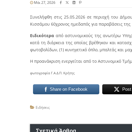
Μάι 27, 2026
Συνελήφθη στις 25.05.2026 σε περιοχή του Δήμ
Κισσάμου 60χρονος ημεδαπός για παραβάσεις της 
Ειδικότερα
από αστυνομικούς της ανωτέρω Υπηρ
κατά τη διάρκεια της οποίας βρέθηκαν και κατασχέθ
φωτοβολίδων, (1) κυνηγετικό όπλο, μπαλτάς και μαχ
Η προανάκριση ενεργείται από το Αστυνομικό Τμή
φωτογραφία Γ.Α.Δ.Π. Κρήτης
Share on Facebook
Post
Ειδήσεις
Σχετικά Άρθρα