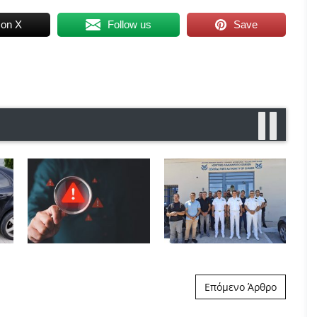
 on X
Follow us
Save
Επόμενο Άρθρο