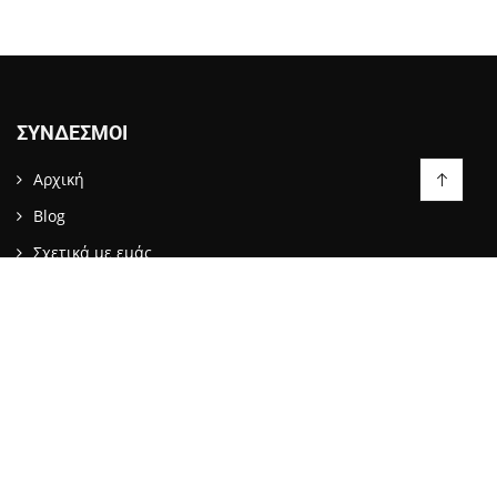
ΣΎΝΔΕΣΜΟΙ
Αρχική
Blog
Σχετικά με εμάς
Επικοινωνία
LIKE US ON FACEBOOK
ΕΠΙΚΟΙΝΩΝΙΑ
info@stopattack.gr