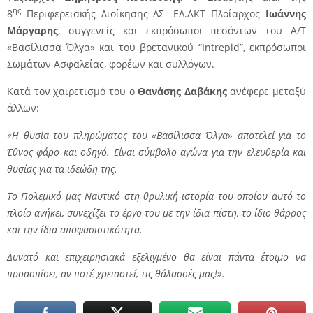
ης
8
Περιφερειακής Διοίκησης ΛΣ- ΕΛ.ΑΚΤ Πλοίαρχος
Ιωάννης
Μάργαρης
, συγγενείς και εκπρόσωποι πεσόντων του Α/Τ
«Βασίλισσα Όλγα» και του βρετανικού “Intrepid”, εκπρόσωποι
Σωμάτων Ασφαλείας, φορέων και συλλόγων.
Κατά τον χαιρετισμό του ο
Θανάσης Δαβάκης
ανέφερε μεταξύ
άλλων:
«Η θυσία του πληρώματος του «Βασίλισσα Όλγα» αποτελεί για το
Έθνος φάρο και οδηγό. Είναι σύμβολο αγώνα για την ελευθερία και
θυσίας για τα ιδεώδη της.
Το Πολεμικό μας Ναυτικό στη θρυλική ιστορία του οποίου αυτό το
πλοίο ανήκει, συνεχίζει το έργο του με την ίδια πίστη, το ίδιο θάρρος
και την ίδια αποφασιστικότητα.
Δυνατό και επιχειρησιακά εξελιγμένο θα είναι πάντα έτοιμο να
προασπίσει, αν ποτέ χρειαστεί, τις θάλασσές μας!».