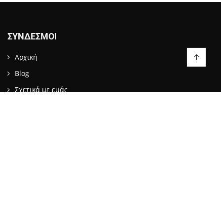
ΣΎΝΔΕΣΜΟΙ
Αρχική
Blog
Σχετικά με εμάς
Επικοινωνία
LIKE US ON FACEBOOK
ΕΠΙΚΟΙΝΩΝΙΑ
info@stopattack.gr