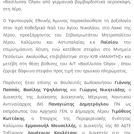
«Βασίλισσα Όλγα» από γερμανικά βομβαρδιστικά αεροσκάφη,
στη Λέρο.
Ο Υφυπουργός Εθνικής Άμυνας παρακολούθησε τη Δοξολογία
στον Ιερό Καθεδρικό Ναό του Αγίου Νικολάου, στο Λακκί της
Λέρου, προεξάρχοντος του Σεβασμιωτάτου Μητροπολίτου
Λέρου, Καλύμνου και Αστυπαλαίας κ.κ
Παϊσίου
, την
επιμνημόσυνη δέηση, ενώ κατέθεσε στεφάνι στο Μνημείο
Πεσόντων. Ακολούθως επιβιβάστηκε στην Κ/Φ «ΜΑΧΗΤΗΣ» και
μετέβη στη θέση βύθισης του Α/Τ «Βασίλισσα Όλγα» , όπου
έρριψε δάφνινο στεφάνι προς τιμή του ηρωικού πληρώματος.
Παρόντες ήταν επίσης οι Βουλευτές Δωδεκανήσου
Γιάννης
Παππάς
,
Βασίλης Υψηλάντης
και
Γιώργος Νικητιάδης
, ο
Διοικητής της Διοίκησης Διοικητικής Μέριμνας Ναυτικού
Αντιναύαρχος (Μ)
Παναγιώτης Δημητρόγλου
ΠΝ ως
εκπρόσωπος του Αρχηγού ΓΕΝ, ο Δήμαρχος Λέρου
Τιμόθεος
Κωττάκης
, ο Έπαρχος της Περιφερειακής Ενότητας
Καλύμνου
Εμμανουήλ Μουσελλής,
ο Διοικητής της 80 ΑΔΤΕ
Ταξίαρχος
Δημήτριος Κουλέτσης
, ο Διοικητής α.α. της