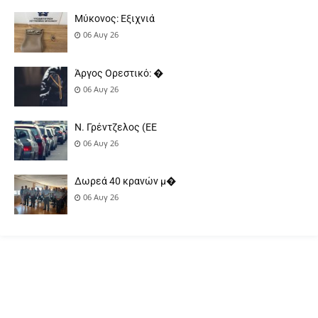
Μύκονος: Εξιχνιά
06 Αυγ 26
Άργος Ορεστικό: �
06 Αυγ 26
Ν. Γρέντζελος (ΕΕ
06 Αυγ 26
Δωρεά 40 κρανών μ�
06 Αυγ 26