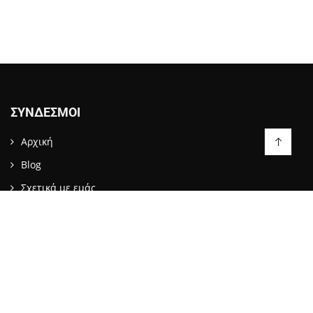
ΣΎΝΔΕΣΜΟΙ
Αρχική
Blog
Σχετικά με εμάς
Επικοινωνία
LIKE US ON FACEBOOK
ΕΠΙΚΟΙΝΩΝΙΑ