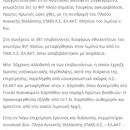
πραγματοποιηθεί στην Ανατολική Μεσόγειο. Συγκεκριμένα,
γνωρίζεται ότι το Φ/Γ πλοίο σημαίας Τουρκίας αγκυροβόλησε,
πρώτες πρωινές ώρες χθες, με τη συνδρομή του Πλοίου
Ανοικτής Θαλάσσης (ΠΑΘ) Λ.Σ.-ΕΛ.ΑΚΤ, πλησίον του λιμένα ν.
Κω.
Στη συνέχεια, οι 381 επιβαίνοντες διαφόρων εθνικοτήτων του
ανωτέρω Φ/Γ πλοίου, μεταφέρθηκαν στον λιμένα Κω από το
ΠΑΘ Λ.Σ.-ΕΛ.ΑΚΤ, όπου αποβιβάστηκαν με ασφάλεια.
Μία 50χρονη αλλοδαπή εκ των επιβαινόντων, η οποία έχρηζε
άμεσης νοσοκομειακής περίθαλψης, κατά την διάρκεια της
επιχείρησης, παρελήφθη από ναυαγοσωστικό σκάφος Λ.Σ.-
ΕΛ.ΑΚΤ και μεταφέρθηκε στην ν. Κάρπαθο, όπου διεκομίσθη στο
Γενικό Νοσοκομείο Καρπάθου για παροχή πρώτων βοηθειών. Η
προαναφερθείσα εξήλθε από το Γ.Ν. Καρπάθου αυθημερόν και
κρατείται από την οικεία Λιμενική Αρχή.
Στην εν λόγω επιχείρηση έρευνας και διάσωσης συμμετείχαν
συνολικά δύο Πλοία Ανοικτής Θαλάσσης (ΠΑΘ) Λ.Σ. – ΕΛ.ΑΚΤ. ,