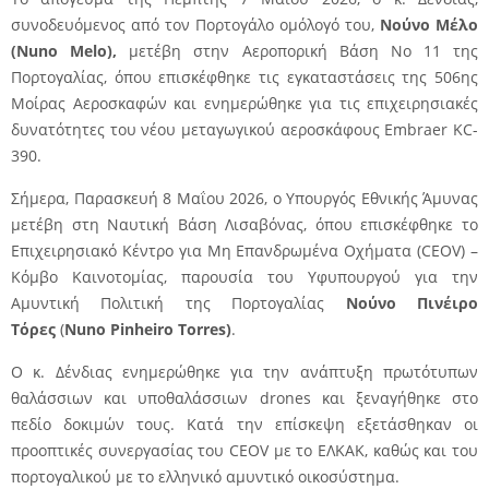
συνοδευόμενος από τον Πορτογάλο ομόλογό του,
Νούνο Μέλο
(Nuno Melo),
μετέβη στην Αεροπορική Βάση No 11 της
Πορτογαλίας, όπου επισκέφθηκε τις εγκαταστάσεις της 506ης
Μοίρας Αεροσκαφών και ενημερώθηκε για τις επιχειρησιακές
δυνατότητες του νέου μεταγωγικού αεροσκάφους Embraer KC-
390.
Σήμερα, Παρασκευή 8 Μαΐου 2026, ο Υπουργός Εθνικής Άμυνας
μετέβη στη Ναυτική Βάση Λισαβόνας, όπου επισκέφθηκε το
Επιχειρησιακό Κέντρο για Μη Επανδρωμένα Οχήματα (CEOV) –
Κόμβο Καινοτομίας, παρουσία του Υφυπουργού για την
Αμυντική Πολιτική της Πορτογαλίας
Νούνο Πινέιρο
Τόρες
(
Nuno Pinheiro Torres)
.
Ο κ. Δένδιας ενημερώθηκε για την ανάπτυξη πρωτότυπων
θαλάσσιων και υποθαλάσσιων drones και ξεναγήθηκε στο
πεδίο δοκιμών τους. Κατά την επίσκεψη εξετάσθηκαν οι
προοπτικές συνεργασίας του CEOV με το ΕΛΚΑΚ, καθώς και του
πορτογαλικού με το ελληνικό αμυντικό οικοσύστημα.