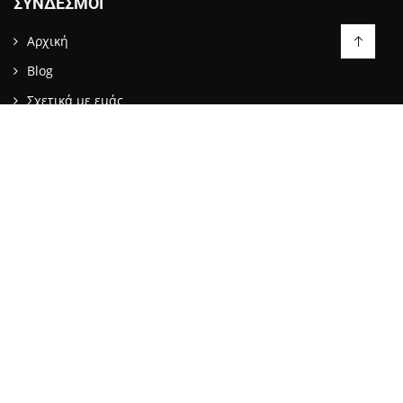
ΣΎΝΔΕΣΜΟΙ
Αρχική
Blog
Σχετικά με εμάς
Επικοινωνία
LIKE US ON FACEBOOK
ΕΠΙΚΟΙΝΩΝΙΑ
info@stopattack.gr
2021 © BWEB NETWORKS | All rights reserved.