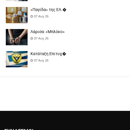
«Παγίδα» της ΕΛ.�
07 Αυγ 26
Λάρισα: «Μπλόκο»
07 Αυγ 26
Κατάταξη Επιτυχ�
07 Αυγ 26