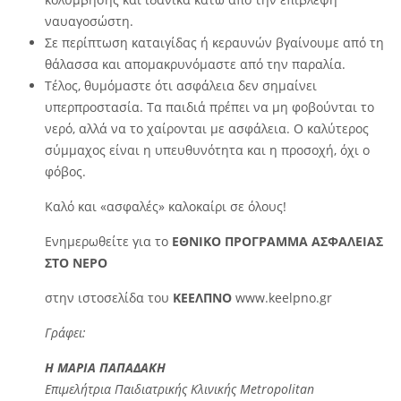
ναυαγοσώστη.
Σε περίπτωση καταιγίδας ή κεραυνών βγαίνουμε από τη
θάλασσα και απομακρυνόμαστε από την παραλία.
Τέλος, θυμόμαστε ότι ασφάλεια δεν σημαίνει
υπερπροστασία. Τα παιδιά πρέπει να μη φοβούνται το
νερό, αλλά να το χαίρονται με ασφάλεια. Ο καλύτερος
σύμμαχος είναι η υπευθυνότητα και η προσοχή, όχι ο
φόβος.
Καλό και «ασφαλές» καλοκαίρι σε όλους!
Ενημερωθείτε για το
ΕΘΝΙΚΟ ΠΡΟΓΡΑΜΜΑ ΑΣΦΑΛΕΙΑΣ
ΣΤΟ ΝΕΡΟ
στην ιστοσελίδα του
ΚΕΕΛΠΝΟ
www.keelpno.gr
Γράφει:
Η ΜΑΡΙΑ ΠΑΠΑΔΑΚΗ
Επιμελήτρια Παιδιατρικής Κλινικής Metropolitan