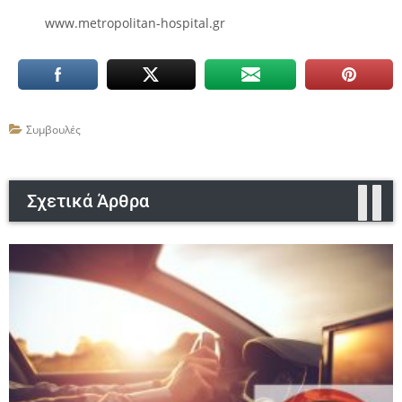
www.metropolitan-hospital.gr
Συμβουλές
Σχετικά Άρθρα