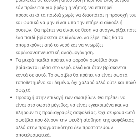
εάν πρόκειται για βρέφη ή νήπια), να επιτηρεί
προσεκτικά τα παιδιά χωρίς να διασπάται η προσοχή του
και φυσικά να μην είναι υπό την επήρεια αλκοόλ ή
ουσιών. Θα πρέπει να είναι σε θέση να αναγνωρίζει πότε
ένα παιδί βρίσκεται σε κίνδυνο, να ξέρει πώς θα το
απομακρύνει από το νερό και να γνωρίζει
καρδιοαναπνευστική αναζωογόνηση.
Τα μικρά παιδιά πρέπει να φορούν σωσίβιο όταν
βρίσκονται μέσα στο νερό, αλλά και όταν βρίσκονται
κοντά σε αυτό. Το σωσίβιο θα πρέπει να είναι σωστά
τοποθετημένο και δεμένο, όχι χαλαρό αλλά ούτε και πολύ
σφιχτό.
Προσοχή στην επιλογή των σωσιβίων. Θα πρέπει να
είναι στο σωστό μέγεθος, να είναι εγκεκριμένα και να
πληρούν τις προδιαγραφές ασφαλείας. Όχι σε φουσκωτά
σωσίβια που δίνουν την ψευδή αίσθηση της ασφάλειας
αλλά στην πραγματικότητα δεν προστατεύουν
αποτελεσματικά.