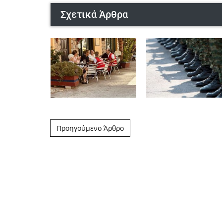
Σχετικά Άρθρα
Post navigation
Προηγούμενο Άρθρο