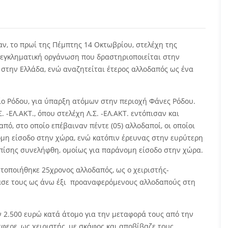
, το πρωί της Πέμπτης 14 Οκτωβρίου, στελέχη της
 εγκληματική οργάνωση που δραστηριοποιείται στην
την Ελλάδα, ενώ αναζητείται έτερος αλλοδαπός ως ένα
ίο Ρόδου, για ύπαρξη ατόμων στην περιοχή Φάνες Ρόδου.
 -ΕΛ.ΑΚΤ., όπου στελέχη Λ.Σ. -ΕΛ.ΑΚΤ. εντόπισαν και
από, στο οποίο επέβαιναν πέντε (05) αλλοδαποί, οι οποίοι
μη είσοδο στην χώρα, ενώ κατόπιν έρευνας στην ευρύτερη
 επίσης συνελήφθη, ομοίως για παράνομη είσοδο στην χώρα.
υτοποιήθηκε 25χρονος αλλοδαπός, ως ο χειριστής-
βασε τους ως άνω έξι προαναφερόμενους αλλοδαπούς στη
 2.500 ευρώ κατά άτομο για την μεταφορά τους από την
έφερε, ως χειριστής, με σκάφος και αποβίβαζε τους