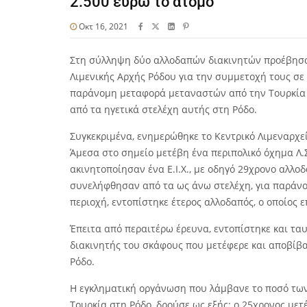
2.500 ευρώ το άτομο
Οκτ 16, 2021
Στη σύλληψη δύο αλλοδαπών διακινητών προέβησαν
Λιμενικής Αρχής Ρόδου για την συμμετοχή τους σε
παράνομη μεταφορά μεταναστών από την Τουρκία σ
από τα ηγετικά στελέχη αυτής στη Ρόδο.
Συγκεκριμένα, ενημερώθηκε το Κεντρικό Λιμεναρχε
Άμεσα στο σημείο μετέβη ένα περιπολικό όχημα Λ.Σ.
ακινητοποίησαν ένα Ε.Ι.Χ., με οδηγό 29χρονο αλλοδ
συνελήφθησαν από τα ως άνω στελέχη, για παράνο
περιοχή, εντοπίστηκε έτερος αλλοδαπός, ο οποίος
Έπειτα από περαιτέρω έρευνα, εντοπίστηκε και τα
διακινητής του σκάφους που μετέφερε και αποβί
Ρόδο.
Η εγκληματική οργάνωση που λάμβανε το ποσό των
Τουρκία στη Ρόδο, δρούσε ως εξής: ο 25χρονος μετ