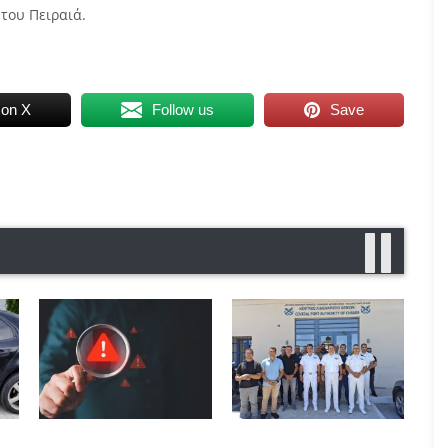
 του Πειραιά.
 on X
Follow us
Save