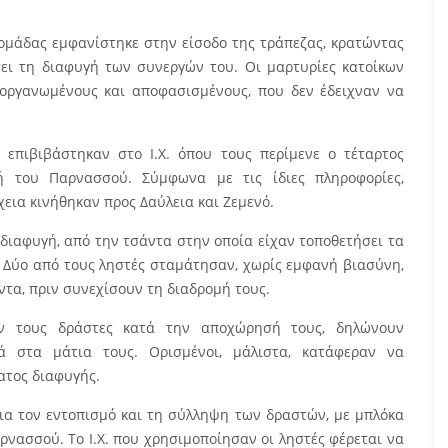
ς ομάδας εμφανίστηκε στην είσοδο της τράπεζας, κρατώντας
σει τη διαφυγή των συνεργών του. Οι μαρτυρίες κατοίκων
 οργανωμένους και αποφασισμένους, που δεν έδειχναν να
 επιβιβάστηκαν στο Ι.Χ. όπου τους περίμενε ο τέταρτος
ή του Παρνασσού. Σύμφωνα με τις ίδιες πληροφορίες,
εια κινήθηκαν προς Δαύλεια και Ζεμενό.
η διαφυγή, από την τσάντα στην οποία είχαν τοποθετήσει τα
 Δύο από τους ληστές σταμάτησαν, χωρίς εμφανή βιασύνη,
τα, πριν συνεχίσουν τη διαδρομή τους.
δαν τους δράστες κατά την αποχώρησή τους, δηλώνουν
ά στα μάτια τους. Ορισμένοι, μάλιστα, κατάφεραν να
ατος διαφυγής.
ια τον εντοπισμό και τη σύλληψη των δραστών, με μπλόκα
ρνασσού. Το Ι.Χ. που χρησιμοποίησαν οι ληστές φέρεται να