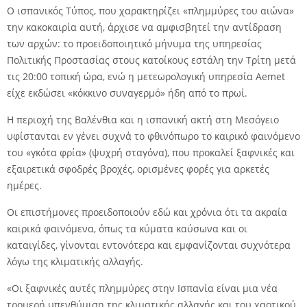
Ο ισπανικός Τύπος, που χαρακτηρίζει «πλημμύρες του αιώνα»
την κακοκαιρία αυτή, άρχισε να αμφισβητεί την αντίδραση
των αρχών: το προειδοποιητικό μήνυμα της υπηρεσίας
Πολιτικής Προστασίας στους κατοίκους εστάλη την Τρίτη μετά
τις 20:00 τοπική ώρα, ενώ η μετεωρολογική υπηρεσία Aemet
είχε εκδώσει «κόκκινο συναγερμό» ήδη από το πρωί.
Η περιοχή της Βαλένθια και η ισπανική ακτή στη Μεσόγειο
υφίστανται εν γένει συχνά το φθινόπωρο το καιρικό φαινόμενο
του «γκότα φρία» (ψυχρή σταγόνα), που προκαλεί ξαφνικές και
εξαιρετικά σφοδρές βροχές, ορισμένες φορές για αρκετές
ημέρες.
Οι επιστήμονες προειδοποιούν εδώ και χρόνια ότι τα ακραία
καιρικά φαινόμενα, όπως τα κύματα καύσωνα και οι
καταιγίδες, γίνονται εντονότερα και εμφανίζονται συχνότερα
λόγω της κλιματικής αλλαγής.
«Οι ξαφνικές αυτές πλημμύρες στην Ισπανία είναι μια νέα
τρομερή υπενθύμιση της κλιματικής αλλαγής και του χαοτικού