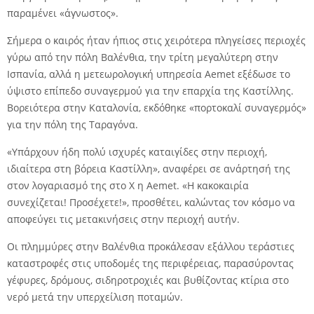
παραμένει «άγνωστος».
Σήμερα ο καιρός ήταν ήπιος στις χειρότερα πληγείσες περιοχές
γύρω από την πόλη Βαλένθια, την τρίτη μεγαλύτερη στην
Ισπανία, αλλά η μετεωρολογική υπηρεσία Aemet εξέδωσε το
ύψιστο επίπεδο συναγερμού για την επαρχία της Καστίλλης.
Βορειότερα στην Καταλονία, εκδόθηκε «πορτοκαλί συναγερμός»
για την πόλη της Ταραγόνα.
«Υπάρχουν ήδη πολύ ισχυρές καταιγίδες στην περιοχή,
ιδιαίτερα στη βόρεια Καστίλλη», αναφέρει σε ανάρτησή της
στον λογαριασμό της στο X η Aemet. «Η κακοκαιρία
συνεχίζεται! Προσέχετε!», προσθέτει, καλώντας τον κόσμο να
αποφεύγει τις μετακινήσεις στην περιοχή αυτήν.
Οι πλημμύρες στην Βαλένθια προκάλεσαν εξάλλου τεράστιες
καταστροφές στις υποδομές της περιφέρειας, παρασύροντας
γέφυρες, δρόμους, σιδηροτροχιές και βυθίζοντας κτίρια στο
νερό μετά την υπερχείλιση ποταμών.