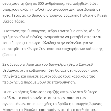
στοίχισαν τη ζωή σε 300 ανθρώπους, «θα αυξηθεί», διότι
υπάρχουν ακόμη «πολλοί που αγνοούνται», προειδοποίησε
χθες, Τετάρτη, το βράδυ ο υπουργός Εδαφικής Πολιτικής Άνχελ
Βίκτορ Τόρες.
Ο Ισπανός πρωθυπουργός Πέδρο Σάντσεθ, ο οποίος κήρυξε
τριήμερο εθνικό πένθος, αναμενόταν να μεταβεί στις 10:30
τοπική ώρα (11:30 ώρα Ελλάδος) στην Βαλένθια, για να
επισκεφθεί το Κέντρο Συντονισμού επιχειρήσεων Διάσωσης
(Cecopi).
Σε σύντομο τηλεοπτικό του διάγγελμα χθες, ο Σάντσεθ
βεβαίωσε ότι η κυβέρνηση δεν θα αφήσει «μόνους» τους
πληγέντες, και κάλεσε ταυτοχρόνως τους κατοίκους της
περιοχής να παραμείνουν σε επαγρύπνηση.
Οι επιχειρήσεις διάσωσης εφεξής «περνούν στο δεύτερο
στάδιο», το οποίο συνίσταται στον εντοπισμό των
αγνοουμένων, σημείωσε χθες το βράδυ η υπουργός Άμυνας
Μαργκαρίτα Ρόμπλες, επισημαίνοντας ότι ο αριθμός τους