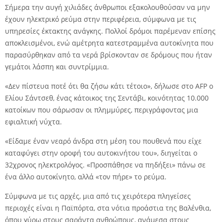
Σήμερα την αυγή χιλιάδες άνθρωποι εξακολουθούσαν να μην
έχουν ηλεκτρικό ρεύμα στην περιφέρεια, σύμφωνα με τις
υπηρεσίες έκτακτης ανάγκης. Πολλοί δρόμοι παρέμεναν επίσης
αποκλεισμένοι, ενώ αμέτρητα κατεστραμμένα αυτοκίνητα που
παρασύρθηκαν από τα νερά βρίσκονταν σε δρόμους που ήταν
γεμάτοι λάσπη και συντρίμμια.
«Δεν πίστευα ποτέ ότι θα ζήσω κάτι τέτοιο», δήλωσε στο AFP ο
Ελίου Σάντσεθ, ένας κάτοικος της Σεντάβι, κοινότητας 10.000
κατοίκων που σάρωσαν οι πλημμύρες, περιγράφοντας μια
εφιαλτική νύχτα.
«Είδαμε έναν νεαρό άνδρα στη μέση του πουθενά που είχε
καταφύγει στην οροφή του αυτοκινήτου του», διηγείται ο
32χρονος ηλεκτρολόγος. «Προσπάθησε να πηδήξει» πάνω σε
ένα άλλο αυτοκίνητο, αλλά «τον πήρε» το ρεύμα.
Σύμφωνα με τις αρχές, μια από τις χειρότερα πληγείσες
περιοχές είναι η Παϊπόρτα, στα νότια προάστια της Βαλένθια,
όπου γύρω στους σαράντα ανθρώπους, ανάμεσα στους