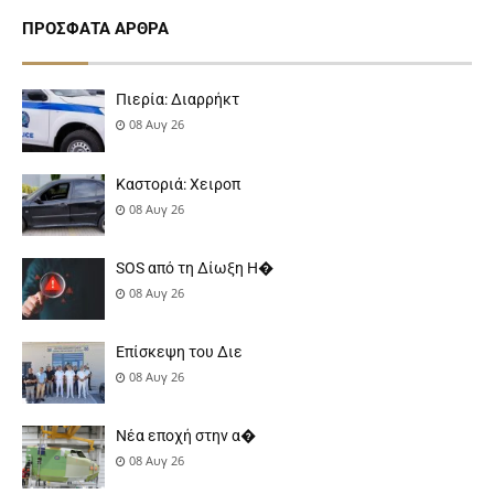
ΠΡΌΣΦΑΤΑ ΆΡΘΡΑ
Πιερία: Διαρρήκτ
08 Αυγ 26
Καστοριά: Χειροπ
08 Αυγ 26
SOS από τη Δίωξη Η�
08 Αυγ 26
Επίσκεψη του Διε
08 Αυγ 26
Νέα εποχή στην α�
08 Αυγ 26