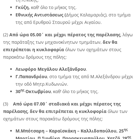
Γκύζη,
καθ’ όλο το μήκος της.
Εθνικής Αντιστάσεως (
Δήμος Καλαμαριάς), στο τμήμα
της από Ερυθρού Σταυρού μέχρι Αιγαίου.
(2)
Από ώρα 05.00΄ και μέχρι πέρατος της παρέλασης
, λόγω
της παράταξης των μηχανοκίνητων τμημάτων,
δεν θα
επιτρέπεται η
κυκλοφορία
όλων των οχημάτων στους
παρακάτω δρόμους της πόλης:
Λεωφόρο Μεγάλου Αλεξάνδρου
.
Γ.Παπανδρέου
, στο τμήμα της από Μ.Αλεξάνδρου μέχρι
την οδό Μητρ.Κυδωνιών.
ης
30
Οκτωβρίου
, καθ’ όλο το μήκος της.
(3)
Από ώρα 07.00΄ σταδιακά και μέχρι πέρατος της
παρέλασης
,
δεν θα επιτρέπεται η
κυκλοφορία
όλων των
οχημάτων στους παρακάτω δρόμους της πόλης:
ης
Μ.Μπότσαρη – Καραϊσκάκη – Καλλιδοπούλου, 25
ης
Μαρτίου, Π.Συνδίκα,
Παρασκευοπούλου, Χατζή
,
28