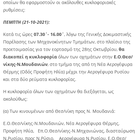
οποίων θα εφαρμοστούν οι ακόλουθες κυκλοφοριακές
ρυθμίσεις:
ΠΕΜΠΤΗ (21-10-2021):
Κατά τις ώρες
07.30΄- 16.00΄
, λόγω της Γενικής Δοκιμαστικής
Παρέλασης των Μηχανοκίνητων Τμημάτων, στο πλαίσιο της
προετοιμασίας για τον εορτασμό της 28ης Οκτωβρίου,
θα
διακοπεί η κυκλοφορία
όλων των οχημάτων στην
Ε.Ο.Θεσ/
νίκης-Ν.Μουδανιών
, στο τμήμα της από τη Νέα Αερογέφυρα
Θέρμης (Οδός Προφήτη Ηλία) μέχρι την Αερογέφυρα Ρυσίου
και στα δύο ρεύματα κυκλοφορίας.
Η κυκλοφορία όλων των οχημάτων θα διεξάγεται, ως
ακολούθως:
(α) Των κινουμένων από Θεσ/νίκη προς Ν. Μουδανιά:
Ε.Ο.Θεσ/νίκης-Ν.Μουδανιών, Νέα Αερογέφυρα Θέρμης,
Προφήτη Ηλία, Επ.Ο.Θεσ/νίκης-Ν.Μηχανιώνας, διασταύρωση
Ν.Ρυσίου, προς Ν.Ρύσιο, Αερογέφυρα Ν.Ρυσίου, Ε.Ο.Θεσ/