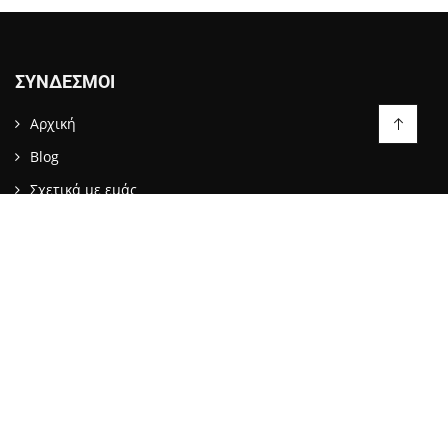
ΣΎΝΔΕΣΜΟΙ
Αρχική
Blog
Σχετικά με εμάς
Επικοινωνία
LIKE US ON FACEBOOK
ΕΠΙΚΟΙΝΩΝΙΑ
info@stopattack.gr