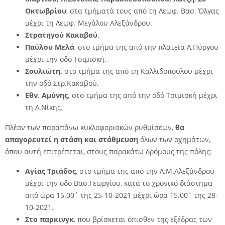
Οκτωβρίου
, στα τμήματά τους από τη Λεωφ. Βασ. Όλγας
μέχρι τη Λεωφ. Μεγάλου Αλεξάνδρου.
Στρατηγού Κακαβού
.
Παύλου Μελά
, στο τμήμα της από την πλατεία Λ.Πύργου
μέχρι την οδό Τσιμισκή.
Σουλιώτη,
στο τμήμα της από τη Καλλιδοπούλου μέχρι
την οδό Στρ.Κακαβού.
Εθν. Αμύνης,
στο τμήμα της από την οδό Τσιμισκή μέχρι
τη Λ.Νίκης.
Πλέον των παραπάνω κυκλοφοριακών ρυθμίσεων,
θα
απαγορευτεί
η στάση και στάθμευση
όλων των οχημάτων,
όπου αυτή επιτρέπεται, στους παρακάτω δρόμους της πόλης:
Αγίας Τριάδος
, στο τμήμα της από την Λ.Μ.Αλεξάνδρου
μέχρι την οδό Βασ.Γεωργίου, κατά το χρονικό διάστημα
από ώρα 15.00΄ της 25-10-2021 μέχρι ώρα 15.00΄ της 28-
10-2021.
Στο παρκινγκ
, που βρίσκεται όπισθεν της εξέδρας των