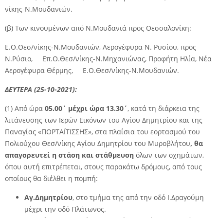
νίκης-Ν.Μουδανιών.
(β) Των κινουμένων από Ν.Μουδανιά προς Θεσσαλονίκη:
Ε.Ο.Θεσ/νίκης-Ν.Μουδανιών, Αερογέφυρα Ν. Ρυσίου, προς
Ν.Ρύσιο, Επ.Ο.Θεσ/νίκης-Ν.Μηχανιώνας, Προφήτη Ηλία, Νέα
Αερογέφυρα Θέρμης, Ε.Ο.Θεσ/νίκης-Ν.Μουδανιών.
ΔΕΥΤΕΡΑ (25-10-2021):
(1) Από ώρα
05.00΄ μέχρι ώρα 13.30΄
, κατά τη διάρκεια της
λιτάνευσης των Ιερών Εικόνων του Αγίου Δημητρίου και της
Παναγίας «ΠΟΡΤΑΪΤΙΣΣΗΣ», στα πλαίσια του εορτασμού του
Πολιούχου Θεσ/νίκης Αγίου Δημητρίου του Μυροβλήτου
, θα
απαγορευτεί
η στάση και στάθμευση
όλων των οχημάτων,
όπου αυτή επιτρέπεται, στους παρακάτω δρόμους, από τους
οποίους θα διέλθει η πομπή:
Αγ.Δημητρίου
, στο τμήμα της από την οδό Ι.Δραγούμη
μέχρι την οδό Πλάτωνος.