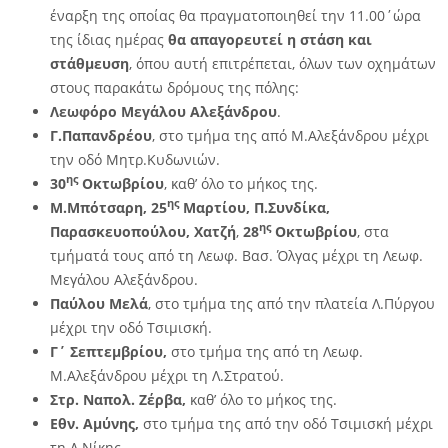
έναρξη της οποίας θα πραγματοποιηθεί την 11.00΄ώρα
της ίδιας ημέρας
θα απαγορευτεί
η στάση και
στάθμευση
, όπου αυτή επιτρέπεται, όλων των οχημάτων
στους παρακάτω δρόμους της πόλης:
Λεωφόρο Μεγάλου Αλεξάνδρου
.
Γ.Παπανδρέου
, στο τμήμα της από Μ.Αλεξάνδρου μέχρι
την οδό Μητρ.Κυδωνιών.
ης
30
Οκτωβρίου
, καθ’ όλο το μήκος της.
ης
Μ.Μπότσαρη, 25
Μαρτίου, Π.Συνδίκα,
ης
Παρασκευοπούλου, Χατζή
,
28
Οκτωβρίου
, στα
τμήματά τους από τη Λεωφ. Βασ. Όλγας μέχρι τη Λεωφ.
Μεγάλου Αλεξάνδρου.
Παύλου Μελά
, στο τμήμα της από την πλατεία Λ.Πύργου
μέχρι την οδό Τσιμισκή.
Γ΄ Σεπτεμβρίου,
στο τμήμα της από τη Λεωφ.
Μ.Αλεξάνδρου μέχρι τη Λ.Στρατού.
Στρ. Ναπολ. Ζέρβα,
καθ’ όλο το μήκος της.
Εθν. Αμύνης,
στο τμήμα της από την οδό Τσιμισκή μέχρι
τη Λ.Νίκης.