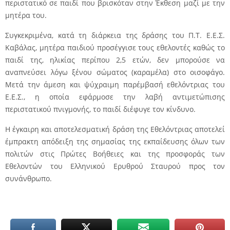
περιστατικό σε παιδί που βρισκόταν στην Έκθεση μαζί με την
μητέρα του.
Συγκεκριμένα, κατά τη διάρκεια της δράσης του Π.Τ. Ε.Ε.Σ.
Καβάλας, μητέρα παιδιού προσέγγισε τους εθελοντές καθώς το
παιδί της, ηλικίας περίπου 2,5 ετών, δεν μπορούσε να
αναπνεύσει λόγω ξένου σώματος (καραμέλα) στο οισοφάγο.
Μετά την άμεση και ψύχραιμη παρέμβασή εθελόντριας του
Ε.Ε.Σ., η οποία εφάρμοσε την λαβή αντιμετώπισης
περιστατικού πνιγμονής, το παιδί διέφυγε τον κίνδυνο.
Η έγκαιρη και αποτελεσματική δράση της Εθελόντριας αποτελεί
έμπρακτη απόδειξη της σημασίας της εκπαίδευσης όλων των
πολιτών στις Πρώτες Βοήθειες και της προσφοράς των
Εθελοντών του Ελληνικού Ερυθρού Σταυρού προς τον
συνάνθρωπο.