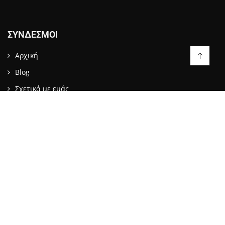
ΣΎΝΔΕΣΜΟΙ
Αρχική
Blog
Σχετικά με εμάς
Επικοινωνία
LIKE US ON FACEBOOK
ΕΠΙΚΟΙΝΩΝΙΑ
info@stopattack.gr