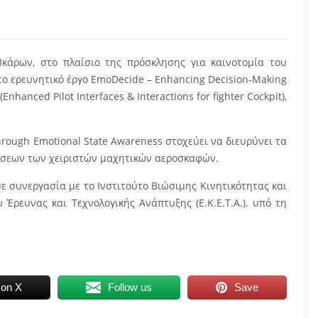
Ικάρων, στο πλαίσιο της πρόσκλησης για καινοτομία του
το ερευνητικό έργο
EmoDecide – Enhancing Decision-Making
 (Enhanced Pilot Interfaces & Interactions for fighter Cockpit),
hrough Emotional State Awareness στοχεύει να διευρύνει τα
άσεων των χειριστών μαχητικών αεροσκαφών.
σε συνεργασία με το Ινστιτούτο Βιώσιμης Κινητικότητας και
Έρευνας και Τεχνολογικής Ανάπτυξης (Ε.Κ.Ε.Τ.Α.), υπό τη
 on X
Follow us
Save