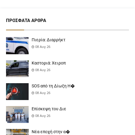
ΠΡΌΣΦΑΤΑ ΆΡΘΡΑ
Πιερία: Διαρρήκτ
08 Αυγ 26
Καστοριά: Χειροπ
08 Αυγ 26
SOS από τη Δίωξη Η�
08 Αυγ 26
Επίσκεψη του Διε
08 Αυγ 26
Νέα εποχή στην α�