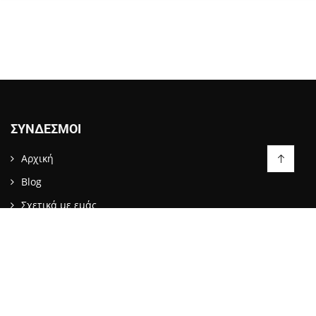
ΣΎΝΔΕΣΜΟΙ
Αρχική
Blog
Σχετικά με εμάς
Επικοινωνία
LIKE US ON FACEBOOK
ΕΠΙΚΟΙΝΩΝΙΑ