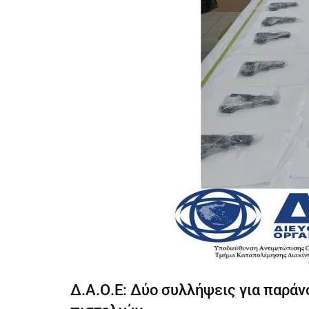
Δ.Α.Ο.Ε: Δύο συλλήψεις για παράν