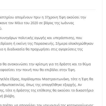
καστηρίου απομένουν πριν η 37χρονη Έφη ακούσει την
έκανε τον Μάιο του 2020 σε βάρος της Ιωάννας
ύ.
 συνηγόρων πολιτικής αγωγής και υπεράσπισης, που
εδρίαση ή εκείνη της Παρασκευής. Σήμερα ολοκληρώθηκαν
ιο η διαδικασία θα προχωρήσει στις αγορεύσεις της
 θα ανακοινώσει την κρίσιμη για τη δράστη και το θύμα
ποφασίσει την ποινή που θα επιβάλει στην Έφη.
αγγελέα έδρας, Χαράλαμπου Μαστραντωνάκη, τότε η Έφη θα
ανθρωποκτονίας, όπως της απαγγέλθηκε εξαρχής. Αν
ς, τότε η δράστης της επίθεσης θα ακούσει το δικαστήριο
κή βλάβη.
ο πρέπει να απορρίψει τον ισχυρισμό της κατηγορούμενης