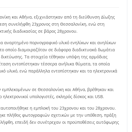
νίκη και Αθήνα, εξιχνιάστηκαν από τη διεύθυνση Δίωξης
θεση συνελήφθη 23χρονος στη Θεσσαλονίκη, ενώ στη
κτικής διαδικασίας σε βάρος 28χρονου.
ια αναρτημένο πορνογραφικό υλικό ενηλίκων και ανηλίκων
, το οποίο διαμοιραζόταν σε διάφορα διαδικτυακά δωμάτια
ς δικτύωσης. Τα στοιχεία τέθηκαν υπόψη της αρμόδιας
ξέταση εντοπίστηκαν τέσσερα ανήλικα θύματα, τα οποία
ικό υλικό, ενώ παράλληλα εντοπίστηκαν και τα ηλεκτρονικά
ν εμπλεκομένων σε Θεσσαλονίκη και Αθήνα, βρέθηκαν και
 ηλεκτρονικοί υπολογιστές, σκληρός δίσκος και USB.
ταυτοποιήθηκε η εμπλοκή του 23χρονου και του 28χρονου.
ηκε πλήθος φωτογραφιών σχετικών με την υπόθεση, πράξη
ελήφθη, επειδή δεν συνέτρεχαν οι προϋποθέσεις αυτόφωρης