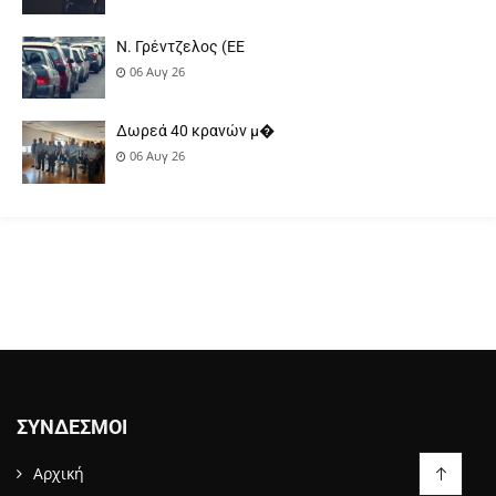
Ν. Γρέντζελος (ΕΕ
06 Αυγ 26
Δωρεά 40 κρανών μ�
06 Αυγ 26
ΣΎΝΔΕΣΜΟΙ
Αρχική