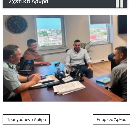
Σχετικά Άρθρα
Post navigation
Προηγούμενο Άρθρο
Επόμενο Άρθρο