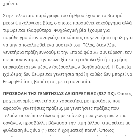
χρόνια.
Στην τελευταία παράγραφο του άρθρου έχουμε το βιασμό
μέσω ψυχολογικής βίας, ο οποίος παραμένει κακούργημα αλλά
τιμωρείται ελαφρύτερα. Ψυχολογική βία έχουμε για
παράδειγμα όταν αναγκάζεται κάποιος σε γενετήσια πράξη για
να μην αποκαλυφθεί ένα μυστικό του. Τέλος, όταν λέμε
γενετήσια πράξη εννοούμε: την «παρά φύσιν» συνεύρεση, τον
ετεροαυνανισµό, την πεολειξία και η αιδιολειξία ή τη χρήση
υποκατάστατων µέσων (σεξουαλικών βοηθημάτων). Η θωπεία
(χάιδεμα) δεν θεωρείται γενετήσια πράξη καθώς δεν μπορεί να
θεωρηθεί ίσης βαρύτητας με τη συνουσία.
ΠΡΟΣΒΟΛΗ ΤΗΣ ΓΕΝΕΤΗΣΙΑΣ ΑΞΙΟΠΡΕΠΕΙΑΣ (337 ΠΚ):
Όποιος
με χειρονομίες γενετήσιου χαρακτήρα, με προτάσεις που
αφορούν γενετήσιες πράξεις, με γενετήσιες πράξεις που
τελούνται ενώπιον άλλου ή με επίδειξη των γεννητικών του
οργάνων, προσβάλλει βάναυσα την τιμή άλλου, τιμωρείται με
φυλάκιση έως ένα (1) έτος ή χρηματική ποινή. Όποιος