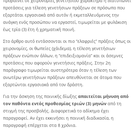
προβαίνει σε χειρονομίες γενετήσιου χαρακτήρα ή διατυπώνει
προτάσεις για τέλεση γενετήσιων πράξεων σε πρόσωπο που
εξαρτάται εργασιακά από αυτόν ή εκμεταλλευόμενος την
ανάγκη ενός προσώπου να εργαστεί, τιμωρείται με φυλάκιση
έως τρία (3) έτη ή χρηματική ποινή.
Στο άρθρο αυτό εντάσσονται οι πιο “ελαφριές” πράξεις όπως οι
χειρονομίες, οι θωπείες (χάιδεμα), η τέλεση γενετήσιων
πράξεων ενώπιον άλλων, η “επιδειξιομανία” και οι άσεμνες
προτάσεις που αφορούν γενετήσιες πράξεις. Στην 2η
παράγραφο τιμωρείται αυστηρότερα όταν η τέλεση των
ανωτέρω γενετήσιων πράξεων απευθύνεται σε άτομα που
εξαρτώνται εργασιακά από τον δράστη.
Για την άσκηση της ποινικής δίωξης
απαιτείται μήνυση από
τον παθόντα εντός προθεσμίας τριών (3) μηνών
από τη
στιγμή της προσβολής. Διαφορετικά το αδίκημα έχει
παραγραφεί. Αν έχει εκκινήσει η ποινική διαδικασία, η
παραγραφή επέρχεται στα 8 χρόνια.