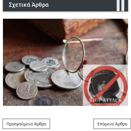
Σχετικά Άρθρα
Post navigation
Προηγούμενο Άρθρο
Επόμενο Άρθρο