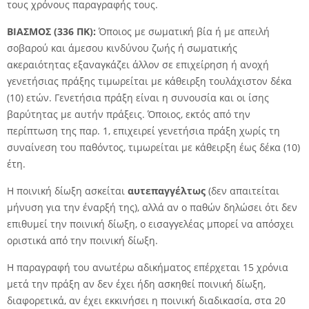
τους χρόνους παραγραφής τους.
ΒΙΑΣΜΟΣ (336 ΠΚ):
Όποιος µε σωµατική βία ή µε απειλή
σοβαρού και άµεσου κινδύνου ζωής ή σωµατικής
ακεραιότητας εξαναγκάζει άλλον σε επιχείρηση ή ανοχή
γενετήσιας πράξης τιµωρείται µε κάθειρξη τουλάχιστον δέκα
(10) ετών. Γενετήσια πράξη είναι η συνουσία και οι ίσης
βαρύτητας µε αυτήν πράξεις. Όποιος, εκτός από την
περίπτωση της παρ. 1, επιχειρεί γενετήσια πράξη χωρίς τη
συναίνεση του παθόντος, τιµωρείται µε κάθειρξη έως δέκα (10)
έτη.
Η ποινική δίωξη ασκείται
αυτεπαγγέλτως
(δεν απαιτείται
μήνυση για την έναρξή της), αλλά αν ο παθών δηλώσει ότι δεν
επιθυμεί την ποινική δίωξη, ο εισαγγελέας μπορεί να απόσχει
οριστικά από την ποινική δίωξη.
Η παραγραφή του ανωτέρω αδικήματος επέρχεται 15 χρόνια
μετά την πράξη αν δεν έχει ήδη ασκηθεί ποινική δίωξη,
διαφορετικά, αν έχει εκκινήσει η ποινική διαδικασία, στα 20