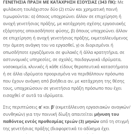
ΓΕΝΕΤΗΣΙΑ ΠΡΑΞΗ ΜΕ ΚΑΤΑΧΡΗΣΗ ΕΞΟΥΣΙΑΣ
(343 ΠΚ):
Με
φυλάκιση τουλάχιστον δύο (2) ετών και χρηματική ποινή
τιμωρούνται: α) όποιος υποχρεώνει άλλον σε επιχείρηση ή
ανοχή γενετήσιας πράξης, με κατάχρηση σχέσης εργασιακής
εξάρτησης οποιασδήποτε φύσης, β) όποιος υποχρεώνει άλλον
σε επιχείρηση ή ανοχή γενετήσιας πράξης, εκμεταλλευόμενος
την άμεση ανάγκη του να εργασθεί, γ) οι διορισμένοι ή
οπωσδήποτε εργαζόμενοι σε φυλακές ή άλλα κρατητήρια, σε
αστυνομικές υπηρεσίες, σε σχολές, παιδαγωγικά ιδρύματα,
νοσοκομεία, κλινικές ή κάθε είδους θεραπευτικά καταστήματα
ή σε άλλα ιδρύματα προορισμένα να περιθάλπουν πρόσωπα
που έχουν ανάγκη από βοήθεια αν, με κατάχρηση της θέσης
τους, υποχρεώσουν σε γενετήσια πράξη πρόσωπο που έχει
εισαχθεί σ’ αυτά τα ιδρύματα.
Στις περιπτώσεις
α’
και
β’
(εκμετάλλευση εργασιακών αναγκών/
συνθηκών) για την ποινική δίωξη απαιτείται
μήνυση του
παθόντος εντός προθεσμίας τριών (3) μηνών
από τη στιγμή
της γενετήσιας πράξης (διαφορετικά το αδίκημα έχει