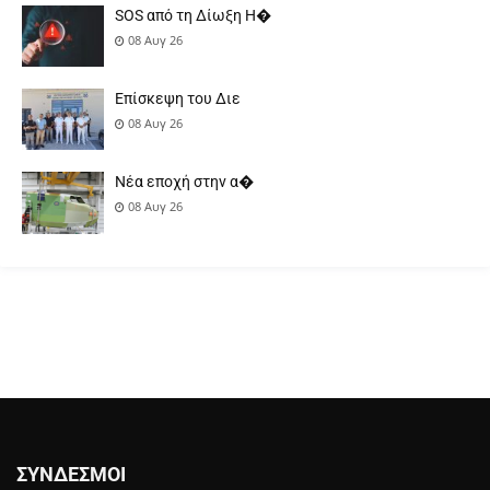
SOS από τη Δίωξη Η�
08 Αυγ 26
Επίσκεψη του Διε
08 Αυγ 26
Νέα εποχή στην α�
08 Αυγ 26
ΣΎΝΔΕΣΜΟΙ