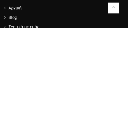
Αρχική
Blog
Σχετικά με εμάς
Επικοινωνία
LIKE US ON FACEBOOK
ΕΠΙΚΟΙΝΩΝΙΑ
info@stopattack.gr
2021 © BWEB NETWORKS | All rights reserved.