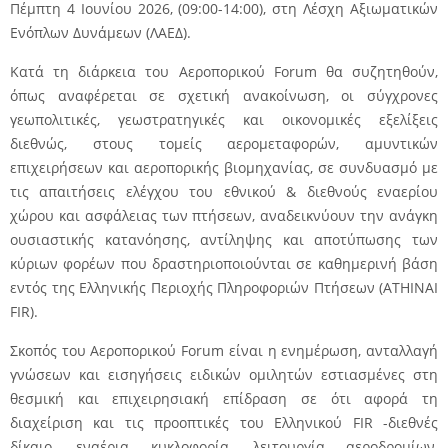
Πέμπτη 4 Ιουνίου 2026, (09:00-14:00), στη Λέσχη Αξιωματικών
Ενόπλων Δυνάμεων (ΛΑΕΔ).
Κατά τη διάρκεια του Αεροπορικού Forum θα συζητηθούν,
όπως αναφέρεται σε σχετική ανακοίνωση, οι σύγχρονες
γεωπολιτικές, γεωστρατηγικές και οικονομικές εξελίξεις
διεθνώς, στους τομείς αερομεταφορών, αμυντικών
επιχειρήσεων και αεροπορικής βιομηχανίας, σε συνδυασμό με
τις απαιτήσεις ελέγχου του εθνικού & διεθνούς εναερίου
χώρου και ασφάλειας των πτήσεων, αναδεικνύουν την ανάγκη
ουσιαστικής κατανόησης, αντίληψης και αποτύπωσης των
κύριων φορέων που δραστηριοποιούνται σε καθημερινή βάση
εντός της Ελληνικής Περιοχής Πληροφοριών Πτήσεων (ATHINAI
FIR).
Σκοπός του Αεροπορικού Forum είναι η ενημέρωση, ανταλλαγή
γνώσεων και εισηγήσεις ειδικών ομιλητών εστιασμένες στη
θεσμική και επιχειρησιακή επίδραση σε ότι αφορά τη
διαχείριση και τις προοπτικές του Ελληνικού FIR -διεθνές
δίκαιο, εναέρια κυκλοφορία, λειτουργία αεροδρομίων,